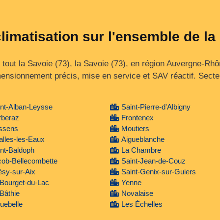
climatisation sur l'ensemble de la
tout la Savoie (73), la Savoie (73), en région Auvergne‑Rhô
mensionnement précis, mise en service et SAV réactif. Secte
nt-Alban-Leysse
Saint-Pierre-d'Albigny
rberaz
Frontenex
ssens
Moutiers
lles-les-Eaux
Aigueblanche
nt-Baldoph
La Chambre
cob-Bellecombette
Saint-Jean-de-Couz
sy-sur-Aix
Saint-Genix-sur-Guiers
Bourget-du-Lac
Yenne
Bâthie
Novalaise
uebelle
Les Échelles