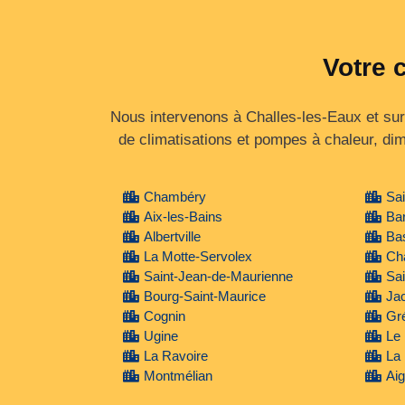
Votre 
Nous intervenons à Challes-les-Eaux et sur 
de climatisations et pompes à chaleur, di
Chambéry
Sai
Aix-les-Bains
Ba
Albertville
Ba
La Motte-Servolex
Cha
Saint-Jean-de-Maurienne
Sai
Bourg-Saint-Maurice
Ja
Cognin
Gré
Ugine
Le 
La Ravoire
La 
Montmélian
Aig