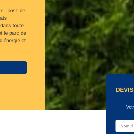
ux : pose de
rats
 dans toute
t le parc de
d’énergie et
DEVIS
Vot