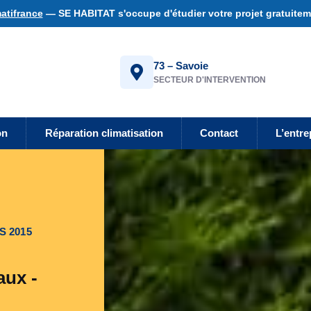
atifrance
— SE HABITAT s'occupe d'étudier votre projet gratuiteme
73 – Savoie
SECTEUR D'INTERVENTION
on
Réparation climatisation
Contact
L’entre
S 2015
aux -