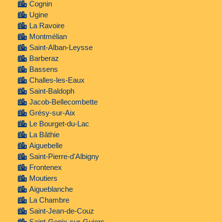
Cognin
Ugine
La Ravoire
Montmélian
Saint-Alban-Leysse
Barberaz
Bassens
Challes-les-Eaux
Saint-Baldoph
Jacob-Bellecombette
Grésy-sur-Aix
Le Bourget-du-Lac
La Bâthie
Aiguebelle
Saint-Pierre-d'Albigny
Frontenex
Moutiers
Aigueblanche
La Chambre
Saint-Jean-de-Couz
Saint-Genix-sur-Guiers