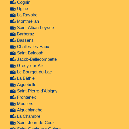
Cognin
Ugine
La Ravoire
Montmélian
Saint-Alban-Leysse
Barberaz
Bassens
Challes-les-Eaux
Saint-Baldoph
Jacob-Bellecombette
Grésy-sur-Aix
Le Bourget-du-Lac
La Bâthie
Aiguebelle
Saint-Pierre-d'Albigny
Frontenex
Moutiers
Aigueblanche
La Chambre
Saint-Jean-de-Couz
Saint-Genix-sur-Guiers